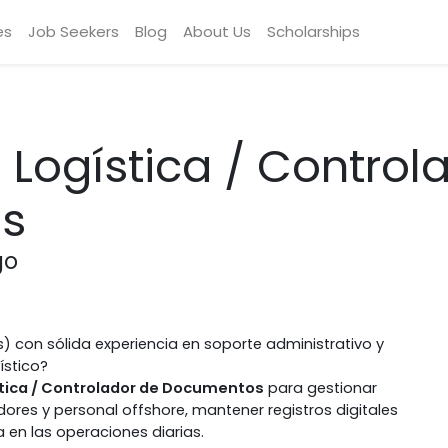
es
Job Seekers
Blog
About Us
Scholarships
 Logística / Control
s
go
és) con sólida experiencia en soporte administrativo y
ístico?
stica / Controlador de Documentos
para gestionar
res y personal offshore, mantener registros digitales
a en las operaciones diarias.